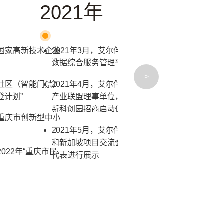
2021年
20
过国家高新技术企业
2021年3月，艾尔伴家自主研发的智慧社区大
20
数据综合服务管理平台——社区微脑上线
的平
慧消
>
慧社区（智能门禁）
2021年4月，艾尔伴家作为川渝海归智慧城市
登计划”
产业联盟理事单位，受邀参加四川省内江市高
20
新科创园招商启动仪式
智慧
得重庆市创新型中小
理事
2021年5月，艾尔伴家受邀参加“一带一路”中国
和新加坡项目交流会，并作为重庆市优秀项目
2022年“重庆市民
代表进行展示